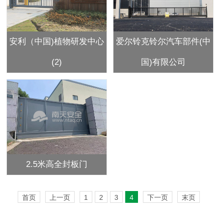
安利（中国)植物研发中心
爱尔铃克铃尔汽车部件(中
(2)
国)有限公司
2.5米高全封板门
首页
上一页
1
2
3
4
下一页
末页