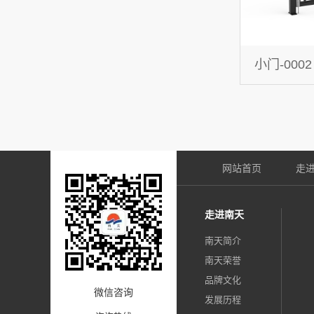
小门-0002
网站首页
走
走进南天
南天简介
南天荣誉
品牌文化
微信咨询
发展历程