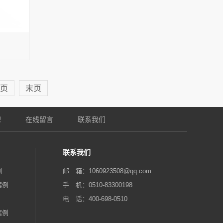
页
末页
聘
在线留言
联系我们
联系我们
例
邮 箱：1060923508@qq.com‬
案例
手 机：0510-83300198
电 话：400-698-0510
案例