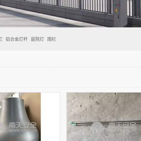
它
铝合金灯杆
庭院灯
围栏