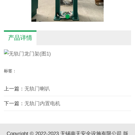
产品详情
标签：
上一篇：
无轨门喇叭
下一篇：
无轨门内置电机
Copyright © 2022-2023 无锡南天安全设施有限公司 版