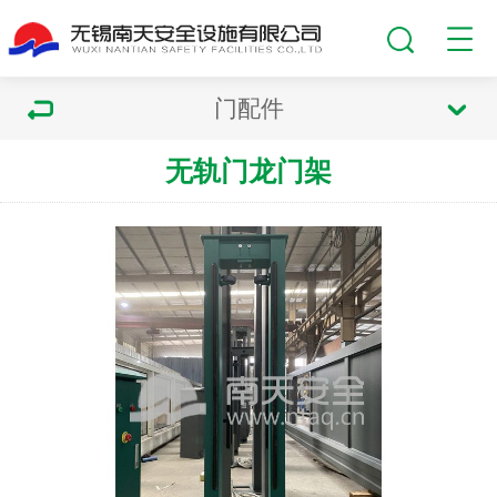
门配件
无轨门龙门架