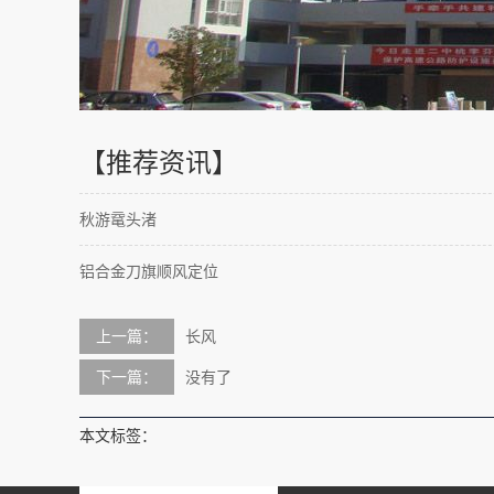
【推荐资讯】
秋游鼋头渚
铝合金刀旗顺风定位
上一篇：
长风
下一篇：
没有了
本文标签：